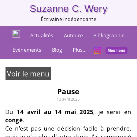
Suzanne C. Wery
Écrivaine indépendante
Actualités
Auteure
Bibliographie
Évènements
Blog
Plus...
Voir le menu
Pause
13 avril 2025
Du
14 avril au 14 mai 2025
, je serai en
congé
.
Ce n’est pas une décision facile à prendre,
mais je n’ai plus d’autre choix. J’ai commencé